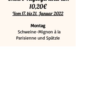
10,20€
Vom 17. bis 21. Januar 2022
Montag
Schweine-Mignon à la
Parisienne und Spätzle
Dienstag
Rumpsteak mit Paprika, Pommes
und Salat
Mittwoch
½ Hähnchenbraten, Gemüse und
Dampfkartoffeln
Donnerstag
Geschnittener Truthahn mit